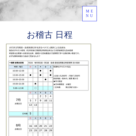
ME
NU
​お稽古 日程