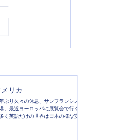
ぶり久々の休息、サンフラン
コ空港、最近ヨーロッパに展
で行く事が多く英語だけの世
日本の様な安心感があり祖父
0年近く暮らした地のせいか故
帰ったようなノスタルジック
もちにさせられる
アメリカ
年ぶり久々の休息、サンフランシスコ
港、最近ヨーロッパに展覧会で行く事
多く英語だけの世界は日本の様な安心
があり祖父が20年近く暮らした地のせ
か故郷に帰ったようなノスタルジック
きもちにさせられる