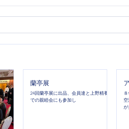
24回蘭亭展に出品、会員達と上野
８年
精養軒での親睦会にも参加し
シス
覧会
界は
が2
郷に
なき
蘭亭展
24回蘭亭展に出品、会員達と上野精養軒
８
での親睦会にも参加し
空
が
感
い
な