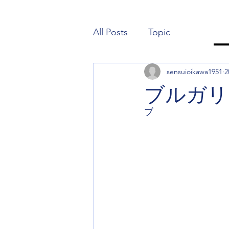
All Posts
Topic
sensuioikawa1951
2
ブルガリ
ブ