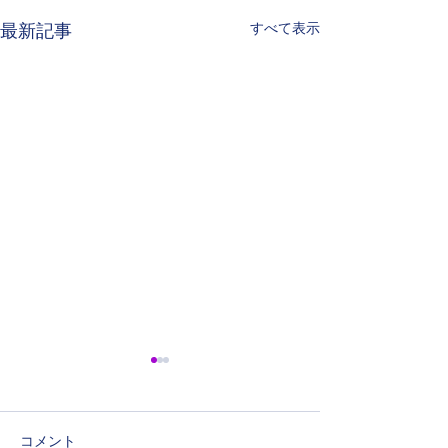
すべて表示
最新記事
蘭亭展
アメリカ
24回蘭亭展に出品、会員達と
８年ぶり久々の休
コメント
上野精養軒での親睦会にも参
ランシスコ空港、