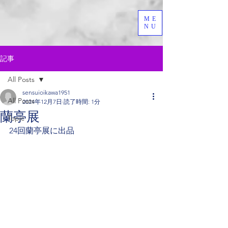
ME
NU
記事
All Posts
sensuioikawa1951
All Posts
2024年12月7日
読了時間: 1分
蘭亭展
Topic
24回蘭亭展に出品