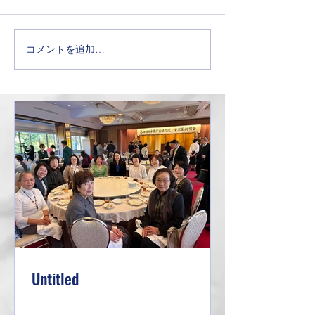
加し
ッパに展覧会で行
英語だけの世界は
安心感があり祖父が
コメントを追加…
暮らした地のせい
ったようなノスタ
きもちにさせられ
Untitled